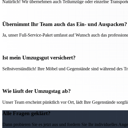
Natürlich! Wir übernehmen auch Teilumzüge oder einzelne Transport
Übernimmt Ihr Team auch das Ein- und Auspacken?
Ja, unser Full-Service-Paket umfasst auf Wunsch auch das professio
Ist mein Umzugsgut versichert?
Selbstverständlich! Ihre Möbel und Gegenstände sind während des Tra
Wie läuft der Umzugstag ab?
Unser Team erscheint pünktlich vor Ort, lädt Ihre Gegenstände sorgfälti
Alle Fragen geklärt?
Dann probieren Sie es jetzt aus und fordern Sie Ihr individuelles Ang