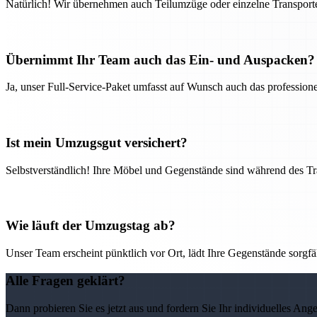
Natürlich! Wir übernehmen auch Teilumzüge oder einzelne Transport
Übernimmt Ihr Team auch das Ein- und Auspacken?
Ja, unser Full-Service-Paket umfasst auf Wunsch auch das professio
Ist mein Umzugsgut versichert?
Selbstverständlich! Ihre Möbel und Gegenstände sind während des Tra
Wie läuft der Umzugstag ab?
Unser Team erscheint pünktlich vor Ort, lädt Ihre Gegenstände sorgfälti
Alle Fragen geklärt?
Dann probieren Sie es jetzt aus und fordern Sie Ihr individuelles Ang