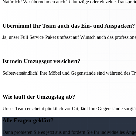
Natürlich! Wir übernehmen auch Teilumzüge oder einzelne Transport
Übernimmt Ihr Team auch das Ein- und Auspacken?
Ja, unser Full-Service-Paket umfasst auf Wunsch auch das professio
Ist mein Umzugsgut versichert?
Selbstverständlich! Ihre Möbel und Gegenstände sind während des Tra
Wie läuft der Umzugstag ab?
Unser Team erscheint pünktlich vor Ort, lädt Ihre Gegenstände sorgfälti
Alle Fragen geklärt?
Dann probieren Sie es jetzt aus und fordern Sie Ihr individuelles Ang